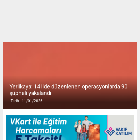
E
N
U
Yerlikaya: 14 ilde düzenlenen operasyonlarda 90
şüpheli yakalandı
Tarih : 11/01/2026