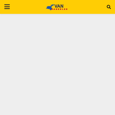
P
R
I
M
A
R
Y
M