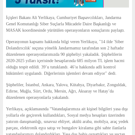
İçişleri Bakanı Ali Yerlikaya, Cumhuriyet Başsavcılıkları, Jandarma
Genel Komutanlığı Siber Suçlarla Mücadele Daire Başkanlığı ve
MASAK koordinesinde yürütülen operasyonların sonuçlarını paylaştı.
Operasyonun kapsamı hakkında bilgi veren Yerlikaya, "14 ilde 'Siber
Dolandırıcılık' suçuna yönelik Jandarmamız tarafından son 2 haftadır
düzenlenen operasyonlarımızda 90 şüpheliyi yakaladık. Şüphelilerin
2020-2025 yılları içerisinde hesaplarında 685 milyon TL işlem hacmi
olduğu tespit edildi. 39’u tutuklandı. 46’sı hakkında adli kontrol
hükümleri uygulandı. Diğerlerinin işlemleri devam ediyor" dedi.
Şüpheliler, İstanbul, Ankara, Yalova, Kütahya, Diyarbakır, Zonguldak,
Edirne, Muğla, Siirt, Ordu, Mersin, Ağrı, Aksaray ve Hatay’da
düzenlenen operasyonlarla yakalandı.
Yerlikaya, açıklamasında “Vatandaşlarımıza ait kişisel bilgileri yasa dışı
yollarla ele geçirerek kullandıkları, Sosyal medya hesapları üzerinden
yatırım danışmanlığı, sınavsız ehliyet, akülü araba, mobilya, araç yedek
parçası, elektronik eşya satışı ve bungalov kiralama gibi sahte ilanlarla
vatandaşlarımızı dolandırdıkları, Yasa dışı bahis oynattıkları ve suçtan