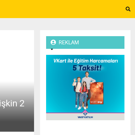
REKLAM
şkin 2