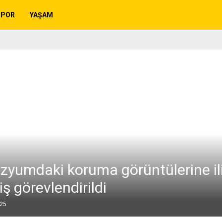
SPOR
YAŞAM
yumdaki koruma görüntülerine ili
ş görevlendirildi
025