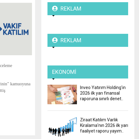
REKLAM
REKLAM
nceleme
EKONOMI
erinin” kamuoyuna
Inveo Yatırım Holding'in
ttiş
2026 ilk yarı finansal
raporuna sınırlı denet..
Ziraat Katılım Varlık
Kiralama'nın 2026 ilk yarı
faaliyet raporu yayım..