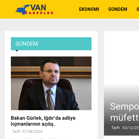
EKONOMI
GÜNDEM
GÜNDEM
Sempoz
müfetti
Bakan Gürlek, Iğdır'da adliye
lojmanlarının açılış..
Tarih : 02/12/2
Tarih: 07/08/2026