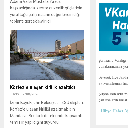
Adana Valisi Mustafa Yavuz
başkanlığında, kentte güvenlik güçlerinin
yürüttüğü çalışmaların değerlendirildiği
toplantı gerçekleştirildi.
Şanlıurfa Valiliği
yakalanmasına yön
Siverek İlçe Jand
ay kesinleşmiş hap
Körfez'e ulaşan kirlilik azaltıldı
Şüphelinin adli ma
Tarih: 07/08/2026
çalışmaların kararl
İzmir Büyükşehir Belediyesi İZSU ekipleri,
Körfez’e ulaşan kirliliği azaltmak için
Hibya Haber Aj
Manda ve Bostanlı derelerinde kapsamlı
temizlik yapıldığını duyurdu.