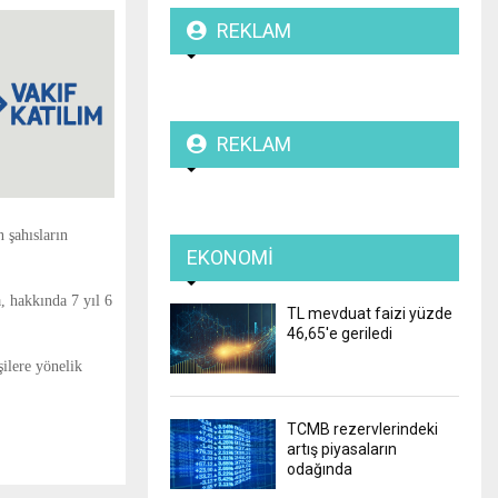
REKLAM
REKLAM
 şahısların
EKONOMI
, hakkında 7 yıl 6
TL mevduat faizi yüzde
46,65'e geriledi
şilere yönelik
TCMB rezervlerindeki
artış piyasaların
odağında