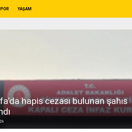
SPOR
YAŞAM
rfa’da hapis cezası bulunan şahıs
ndı
026