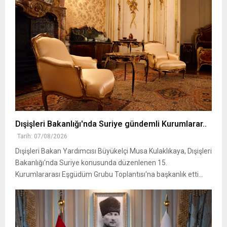
Dışişleri Bakanlığı'nda Suriye gündemli Kurumlarar..
Tarih: 07/08/2026
Dışişleri Bakan Yardımcısı Büyükelçi Musa Kulaklıkaya, Dışişleri
Bakanlığı'nda Suriye konusunda düzenlenen 15.
Kurumlararası Eşgüdüm Grubu Toplantısı'na başkanlık etti...