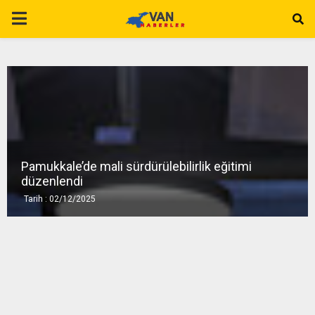
P
R
I
M
Pamukkale’de mali sürdürülebilirlik eğitimi
A
düzenlendi
Tarih : 02/12/2025
R
Y
M