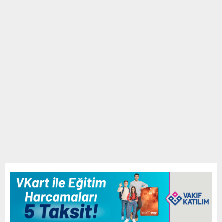
E
N
U