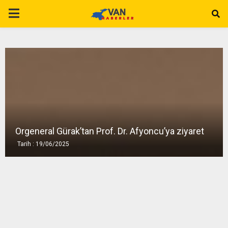
P
R
I
M
A
Orgeneral Gürak’tan Prof. Dr. Afyoncu’ya ziyaret
Tarih : 19/06/2025
R
Y
M