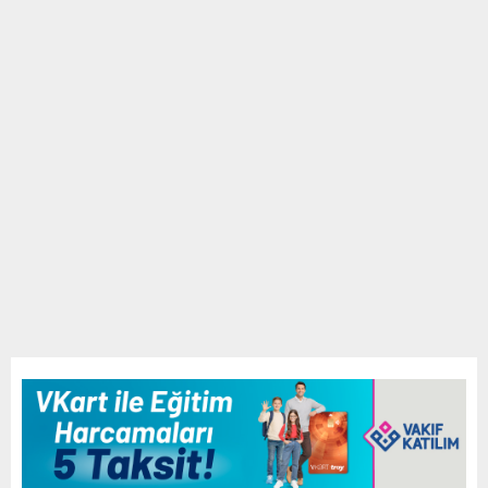
E
N
U