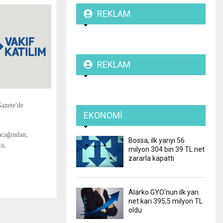
REKLAM
REKLAM
azete'de
EKONOMI
acağından,
Bossa, ilk yarıyı 56
a,
milyon 304 bin 39 TL net
zararla kapattı
Alarko GYO'nun ilk yarı
net karı 395,5 milyon TL
oldu