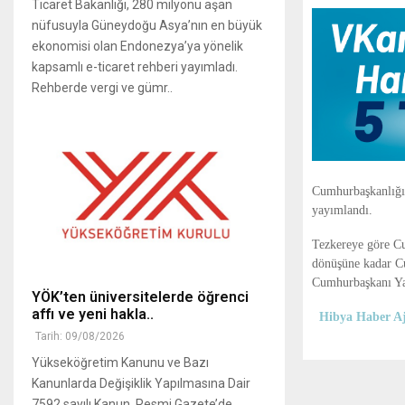
Ticaret Bakanlığı, 280 milyonu aşan
nüfusuyla Güneydoğu Asya’nın en büyük
ekonomisi olan Endonezya’ya yönelik
kapsamlı e-ticaret rehberi yayımladı.
Rehberde vergi ve gümr..
Cumhurbaşkanlığın
yayımlandı.
Tezkereye göre C
dönüşüne kadar Cu
Cumhurbaşkanı Ya
YÖK’ten üniversitelerde öğrenci
affı ve yeni hakla..
Hibya Haber Aj
Tarih: 09/08/2026
Yükseköğretim Kanunu ve Bazı
Kanunlarda Değişiklik Yapılmasına Dair
7592 sayılı Kanun, Resmi Gazete’de