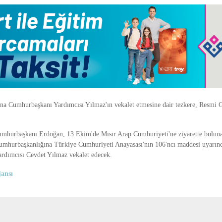
a Cumhurbaşkanı Yardımcısı Yılmaz'ın vekalet etmesine dair tezkere, Resmi G
umhurbaşkanı Erdoğan, 13 Ekim'de Mısır Arap Cumhuriyeti'ne ziyarette bulun
mhurbaşkanlığına Türkiye Cumhuriyeti Anayasası'nın 106'ncı maddesi uyarınc
rdımcısı Cevdet Yılmaz vekalet edecek.
ansı