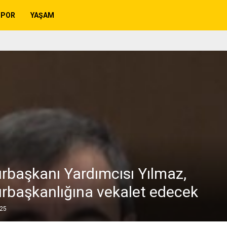
SPOR
YAŞAM
başkanı Yardımcısı Yılmaz,
başkanlığına vekalet edecek
025