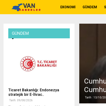
EKONOMI
GÜNDEM
GÜNDEM
Cumhur
Cumhur
Ticaret Bakanlığı: Endonezya
stratejik bir E-İhrac..
Tarih : 13/10/2
Tarih: 09/08/2026