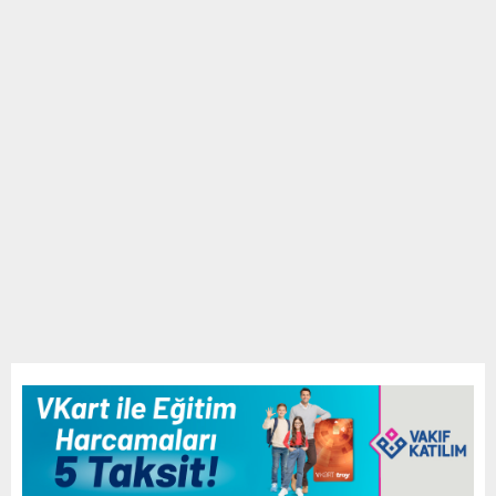
E
N
U