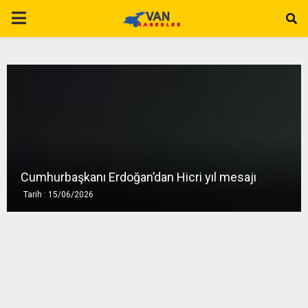
P
R
I
M
A
Cumhurbaşkanı Erdoğan’dan Hicri yıl mesajı
Tarih : 15/06/2026
R
Y
M