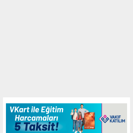
E
N
U