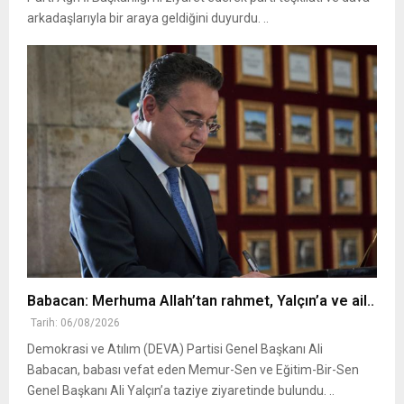
arkadaşlarıyla bir araya geldiğini duyurdu. ..
Babacan: Merhuma Allah’tan rahmet, Yalçın’a ve ail..
Tarih: 06/08/2026
Demokrasi ve Atılım (DEVA) Partisi Genel Başkanı Ali
Babacan, babası vefat eden Memur-Sen ve Eğitim-Bir-Sen
Genel Başkanı Ali Yalçın’a taziye ziyaretinde bulundu. ..