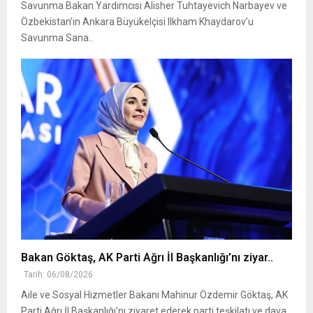
Savunma Bakan Yardımcısı Alisher Tuhtayevich Narbayev ve
Özbekistan’ın Ankara Büyükelçisi Ilkham Khaydarov’u
Savunma Sana..
Bakan Göktaş, AK Parti Ağrı İl Başkanlığı’nı ziyar..
Tarih: 06/08/2026
Aile ve Sosyal Hizmetler Bakanı Mahinur Özdemir Göktaş, AK
Parti Ağrı İl Başkanlığı’nı ziyaret ederek parti teşkilatı ve dava