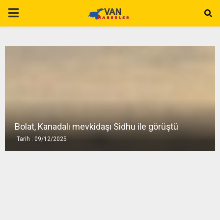
P
R
I
M
A
Bolat, Kanadalı mevkidaşı Sidhu ile görüştü
Tarih : 09/12/2025
R
Y
M