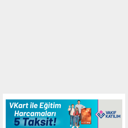
E
N
U