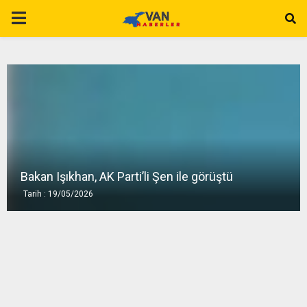
P
R
I
M
A
Bakan Işıkhan, AK Parti’li Şen ile görüştü
Tarih : 19/05/2026
R
Y
M