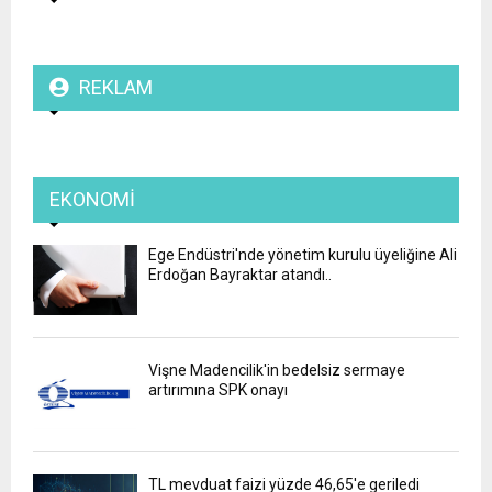
REKLAM
EKONOMI
Ege Endüstri'nde yönetim kurulu üyeliğine Ali
Erdoğan Bayraktar atandı..
Vişne Madencilik'in bedelsiz sermaye
artırımına SPK onayı
TL mevduat faizi yüzde 46,65'e geriledi