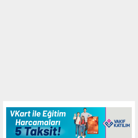
E
N
U