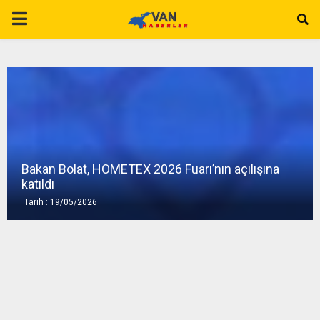
P
R
I
M
Bakan Bolat, HOMETEX 2026 Fuarı’nın açılışına
A
katıldı
Tarih : 19/05/2026
R
Y
M