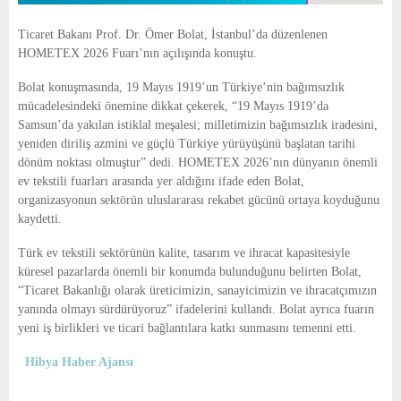
Ticaret Bakanı Prof. Dr. Ömer Bolat, İstanbul’da düzenlenen
HOMETEX 2026 Fuarı’nın açılışında konuştu.
Bolat konuşmasında, 19 Mayıs 1919’un Türkiye’nin bağımsızlık
mücadelesindeki önemine dikkat çekerek, “19 Mayıs 1919’da
Samsun’da yakılan istiklal meşalesi; milletimizin bağımsızlık iradesini,
yeniden diriliş azmini ve güçlü Türkiye yürüyüşünü başlatan tarihi
dönüm noktası olmuştur” dedi. HOMETEX 2026’nın dünyanın önemli
ev tekstili fuarları arasında yer aldığını ifade eden Bolat,
organizasyonun sektörün uluslararası rekabet gücünü ortaya koyduğunu
kaydetti.
Türk ev tekstili sektörünün kalite, tasarım ve ihracat kapasitesiyle
küresel pazarlarda önemli bir konumda bulunduğunu belirten Bolat,
“Ticaret Bakanlığı olarak üreticimizin, sanayicimizin ve ihracatçımızın
yanında olmayı sürdürüyoruz” ifadelerini kullandı. Bolat ayrıca fuarın
yeni iş birlikleri ve ticari bağlantılara katkı sunmasını temenni etti.
Hibya Haber Ajansı