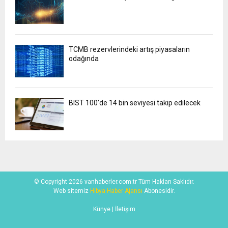
TCMB rezervlerindeki artış piyasaların
odağında
BIST 100’de 14 bin seviyesi takip edilecek
© Copyright 2026 vanhaberler.com.tr Tüm Hakları Saklıdır.
Web sitemiz
Hibya Haber Ajansı
Abonesidir.
Künye
| İletişim